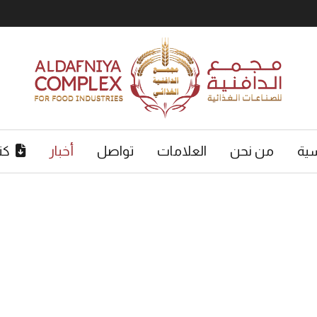
سية
من نحن
العلامات
تواصل
أخبار
كت