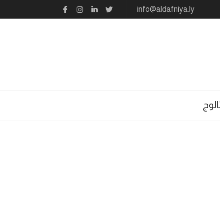
info@aldafniya.ly
الوج