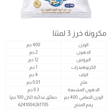
مكرونة خرز 3 لمتنا
الوزن
400 جم
الدهون
2 جم
البروتين
12 جم
الكربوهيدرات
1 جم
الياف
4 جم
ملح
0.01 جم
الدهون المشبعة
0.3 جم
الوزن الصافي: 400 جم
حقائق غذائية (لكل 100 جم)
رقم المنتج
6241004261705