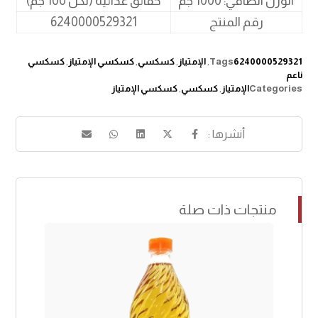
الوزن الصافي: 1000 جم
حقائق غذائية (لكل 100 جم)
رقم المنتج
6240000529321
6240000529321
Tags
,
الإمتياز
,
كسكسي
,
كسكسي الإمتياز
,
كسكسي
ناعم
Categories
الإمتياز
,
كسكسي
,
كسكسي الإمتياز
منتجات ذات صلة