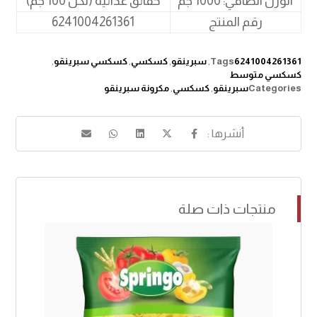
الوزن الصافي: 1000 جم
حقائق غذائية (لكل 100 جم)
رقم المنتج
6241004261361
6241004261361
Tags
,
سبرينقو
,
كسكسي
,
كسكسي سبرينقو
,
كسكسي متوسط
Categories
سبرينقو
,
كسكسي
,
مكرونة سبرينقو
منتجات ذات صلة