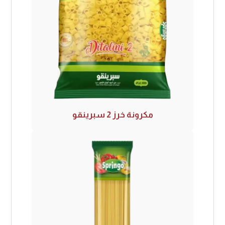
مكرونة خرز 2 سبرينقو