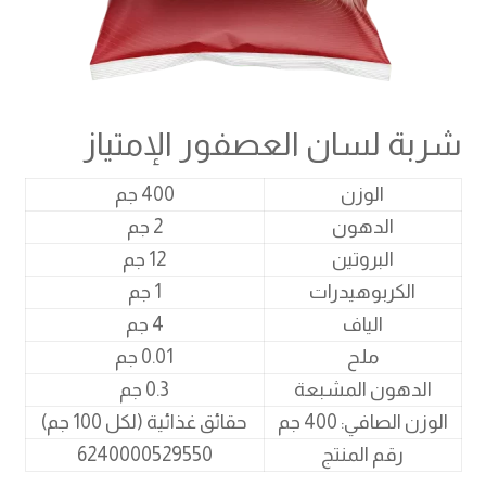
شربة لسان العصفور الإمتياز
الوزن
400 جم
الدهون
2 جم
البروتين
12 جم
الكربوهيدرات
1 جم
الياف
4 جم
ملح
0.01 جم
الدهون المشبعة
0.3 جم
الوزن الصافي: 400 جم
حقائق غذائية (لكل 100 جم)
رقم المنتج
6240000529550