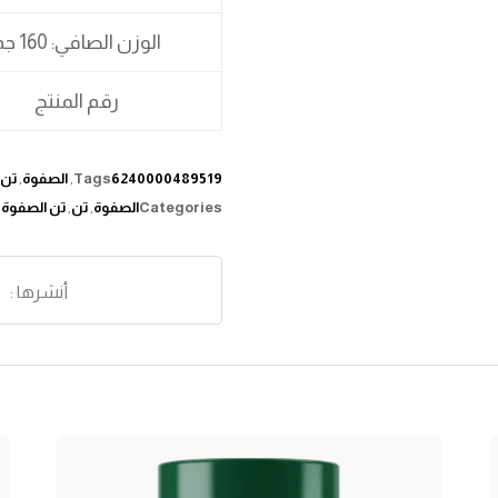
الوزن الصافي: 160 جم
رقم المنتج
6240000489519
Tags
,
الصفوة
,
تن
Categories
الصفوة
,
تن
,
تن الصفوة