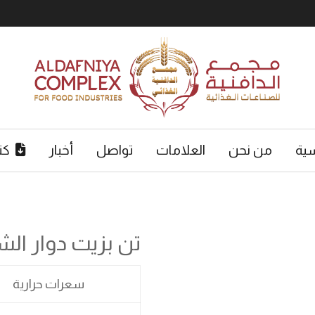
سية
من نحن
العلامات
تواصل
أخبار
كت
تن بزيت دوار ا
سعرات حرارية