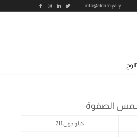
info@aldafniya.ly
الوج
لشمس الصفوة
كيلو جول 211