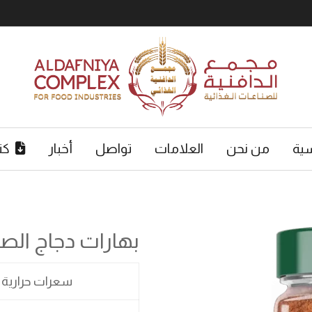
سية
من نحن
العلامات
تواصل
أخبار
كت
بهارات دجاج الص
سعرات حرارية