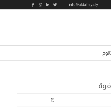
info@aldafniya.ly
الوج
فوة
15