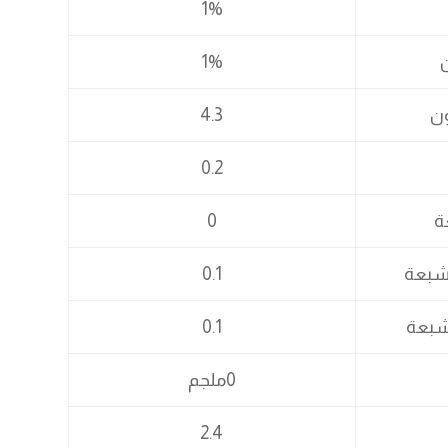
1%
1%
ن
4.3
0.2
ة
0
شبعة
0.1
مشبعة
0.1
0ملجم
2.4