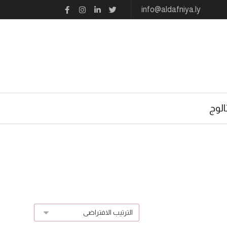
info@aldafniya.ly
الوج