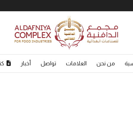
سية
من نحن
العلامات
تواصل
أخبار
كت