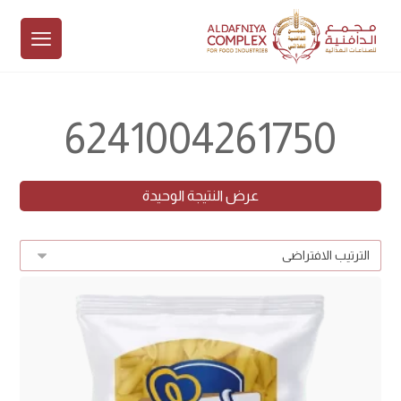
6241004261750
عرض النتيجة الوحيدة