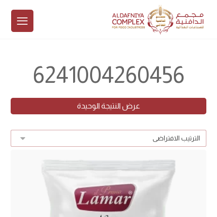
6241004260456
عرض النتيجة الوحيدة