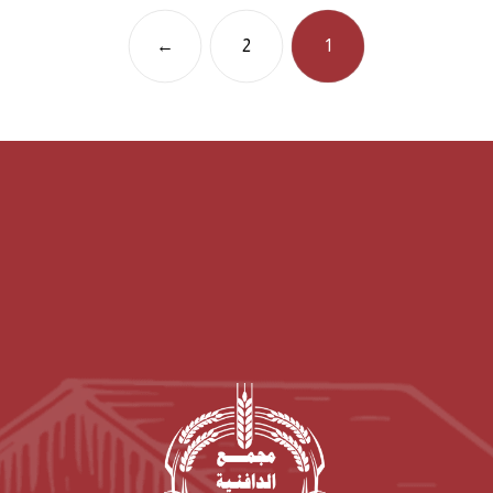
←
2
1