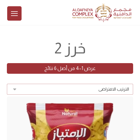
خرز 2
عرض 1–4 من أصل 6 نتائج