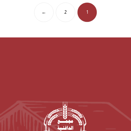
←
2
1