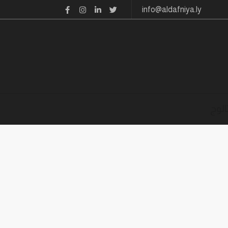
info@aldafniya.ly
الوج