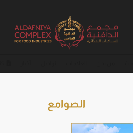
سية
من نحن
العلامات
تواصل
أخبار
كت
الصوامع